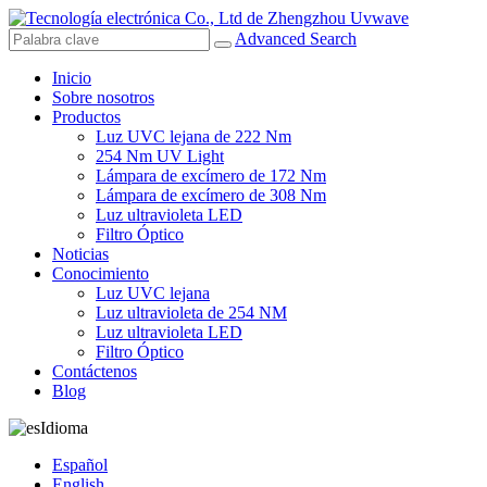
Advanced Search
Inicio
Sobre nosotros
Productos
Luz UVC lejana de 222 Nm
254 Nm UV Light
Lámpara de excímero de 172 Nm
Lámpara de excímero de 308 Nm
Luz ultravioleta LED
Filtro Óptico
Noticias
Conocimiento
Luz UVC lejana
Luz ultravioleta de 254 NM
Luz ultravioleta LED
Filtro Óptico
Contáctenos
Blog
Idioma
Español
English