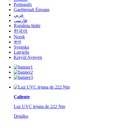
Português
Gaeilgenah Éireann
عربي
فارسی
România limbi
한국어
Norsk
বাংলা
Svenska
Latviešu
Kreyòl Ayisyen
Caliente
Luz UVC lejana de 222 Nm
Detalles